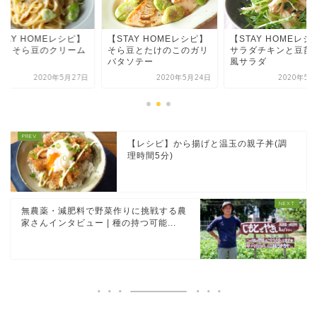
TAY HOMEレシピ】
【STAY HOMEレシピ】
【STAY HOMEレシ
ナとそら豆のクリーム
そら豆とたけのこのガリ
サラダチキンと豆苗
スタ
バタソテー
風サラダ
2020年5月27日
2020年5月24日
2020年5月
【レシピ】から揚げと温玉の親子丼(調
理時間5分)
無農薬・減肥料で野菜作りに挑戦する農
家さんインタビュー | 種の持つ可能...