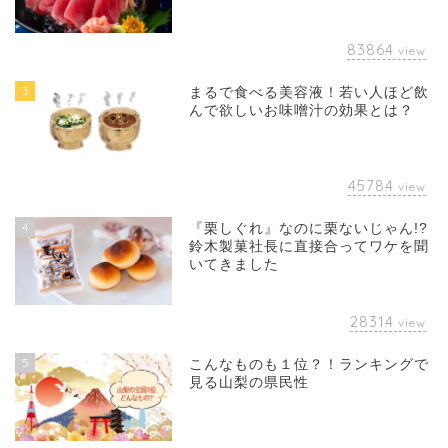
83864
view
3
まるで食べる美容液！若い人ほど飲
んで欲しいお味噌汁の効果とは？
45784
view
4
『栗しぐれ』なのに栗ないじゃん!?
鈴木製菓社長に直接合ってワケを聞
いてきました
28314
view
5
こんなものも１位？！ランキングで
見る山梨の県民性