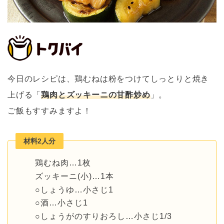
今日のレシピは、鶏むねは粉をつけてしっとりと焼き
上げる「
鶏肉とズッキーニの甘酢炒め
」。
ご飯もすすみますよ！
材料2人分
鶏むね肉…1枚
ズッキーニ(小)…1本
○しょうゆ…小さじ1
○酒…小さじ1
○しょうがのすりおろし…小さじ1/3