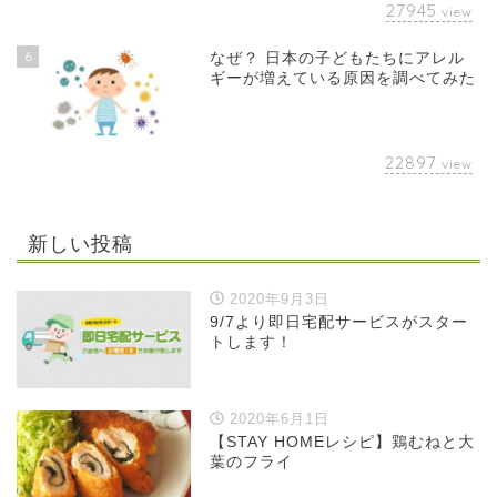
27945
view
6
なぜ？ 日本の子どもたちにアレル
ギーが増えている原因を調べてみた
22897
view
新しい投稿
2020年9月3日
9/7より即日宅配サービスがスター
トします！
2020年6月1日
【STAY HOMEレシピ】鶏むねと大
葉のフライ