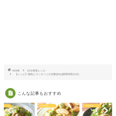
HOME
10分簡単レシピ
【レシピ】鶏肉とズッキーニの甘酢炒め(調理時間10分)
こんな記事もおすすめ
分簡単レシピ
10分簡単レシピ
10分簡単レシピ