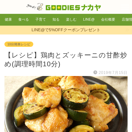
健康
食べる
子育て
知る
楽しむ
LINE@
会社概要
店舗
LINE@で5%OFFクーポンプレゼント
10分簡単レシピ
【レシピ】鶏肉とズッキーニの甘酢炒
め(調理時間10分)
2019年7月15日