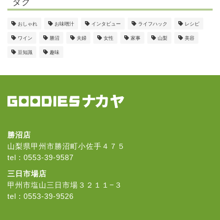
タグ
おしゃれ
お味噌汁
インタビュー
ライフハック
レシピ
ワイン
勝沼
夫婦
女性
家事
山梨
美容
豆知識
趣味
勝沼店
山梨県甲州市勝沼町小佐手４７５
tel :
0553-39-9587
三日市場店
甲州市塩山三日市場３２１１−３
tel :
0553-39-9526