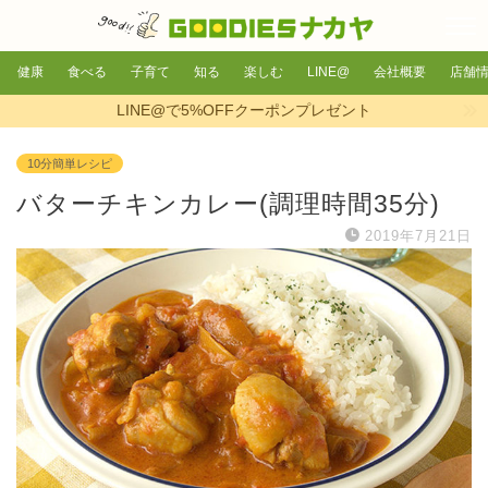
健康
食べる
子育て
知る
楽しむ
LINE@
会社概要
店舗
LINE@で5%OFFクーポンプレゼント
10分簡単レシピ
バターチキンカレー(調理時間35分)
2019年7月21日