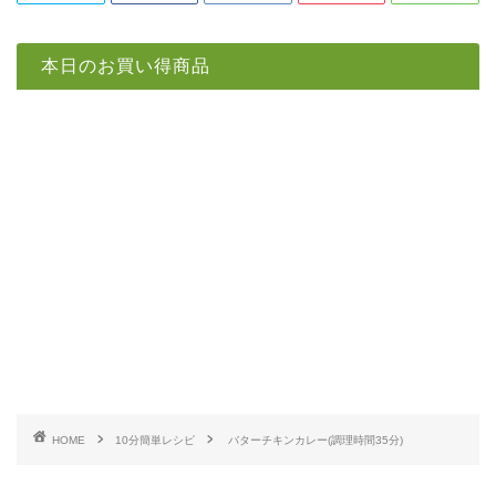
本日のお買い得商品
HOME
10分簡単レシピ
バターチキンカレー(調理時間35分)