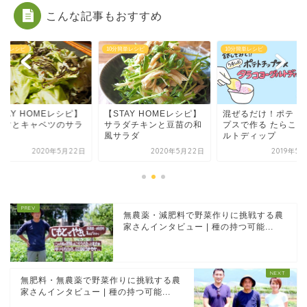
こんな記事もおすすめ
分簡単レシピ
10分簡単レシピ
10分簡単レシピ
TAY HOMEレシピ】
【STAY HOMEレシピ】
混ぜるだけ！ポテト
らすとキャベツのサラ
サラダチキンと豆苗の和
プスで作る たらこヨ
風サラダ
ルトディップ
2020年5月22日
2020年5月22日
2019年5
無農薬・減肥料で野菜作りに挑戦する農
家さんインタビュー | 種の持つ可能...
無肥料・無農薬で野菜作りに挑戦する農
家さんインタビュー | 種の持つ可能...