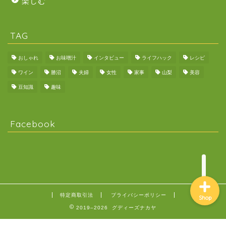
楽しむ
TAG
会社概要
おしゃれ
お味噌汁
インタビュー
ライフハック
レシピ
ワイン
勝沼
夫婦
女性
家事
山梨
美容
店舗情報
豆知識
趣味
お店の特徴
Facebook
お問い合わせ
特定商取引法
プライバシーポリシー
Shop
2019–2026 グディーズナカヤ