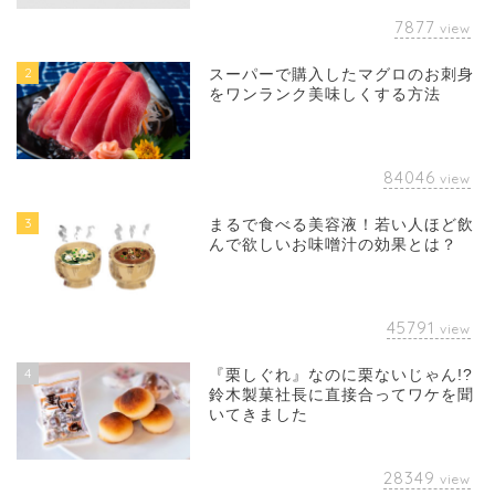
7877
view
2
スーパーで購入したマグロのお刺身
をワンランク美味しくする方法
84046
view
3
まるで食べる美容液！若い人ほど飲
んで欲しいお味噌汁の効果とは？
45791
view
4
『栗しぐれ』なのに栗ないじゃん!?
鈴木製菓社長に直接合ってワケを聞
いてきました
28349
view