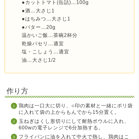
●カットトマト(缶詰)…100g
●酒…大さじ1
●はちみつ…大さじ1
●バター…20g
温かいご飯…茶碗2杯分
乾燥パセリ…適宜
塩・こしょう…適宜
油…大さじ1/2
作り方
鶏肉は一口大に切り、○印の素材と一緒にポリ袋
に入れて袋の上からもんでから15分置く。
玉ねぎはくし形切りにして耐熱ボウルに入れ、
600wの電子レンジで6分加熱する。
フライパンに油を入れて中火で熱し、鶏肉はこ