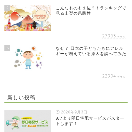
5
こんなものも１位？！ランキングで
見る山梨の県民性
27983
view
6
なぜ？ 日本の子どもたちにアレル
ギーが増えている原因を調べてみた
22904
view
新しい投稿
2020年9月3日
9/7より即日宅配サービスがスター
トします！