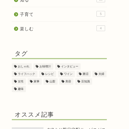
子育て
5
楽しむ
4
10分簡単レシピ
10分簡単レシピ
タグ
おしゃれ
お味噌汁
インタビュー
【STAY HOME 10分レシピ】エビシ
【STAY HOMEレシピ
ライフハック
レシピ
ワイン
勝沼
夫婦
ュウマイと青梗菜の塩炒め
ドリア
女性
家事
山梨
美容
豆知識
2020年5月16日
趣味
オススメ記事