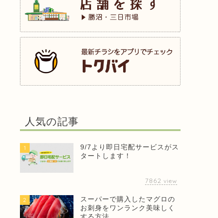
人気の記事
9/7より即日宅配サービスがス
1
タートします！
7862
view
スーパーで購入したマグロの
2
お刺身をワンランク美味しく
する方法