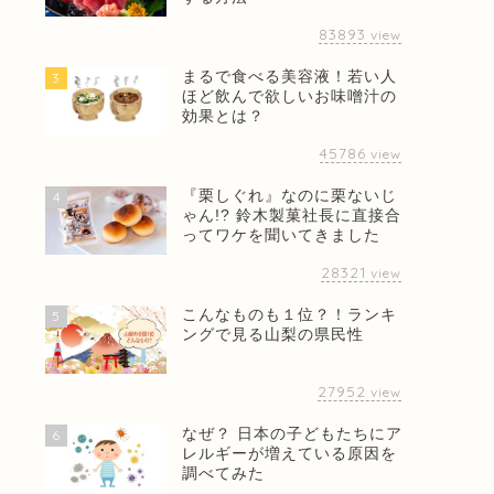
83893
view
まるで食べる美容液！若い人
3
ほど飲んで欲しいお味噌汁の
効果とは？
45786
view
『栗しぐれ』なのに栗ないじ
4
ゃん!? 鈴木製菓社長に直接合
ってワケを聞いてきました
28321
view
こんなものも１位？！ランキ
5
ングで見る山梨の県民性
27952
view
なぜ？ 日本の子どもたちにア
6
レルギーが増えている原因を
調べてみた