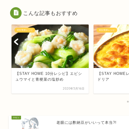
こんな記事もおすすめ
10分簡単レシピ
10分簡単レシピ
の
【STAY HOME 10分レシピ】エビシ
【STAY HOM
ュウマイと青梗菜の塩炒め
ドリア
3日
2020年5月16日
老眼には酢納豆がいいって本当?!